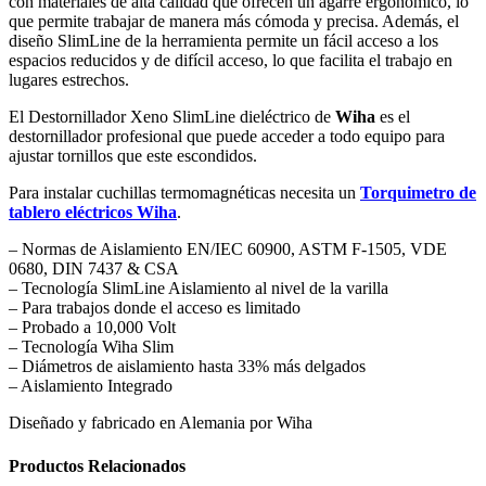
con materiales de alta calidad que ofrecen un agarre ergonómico, lo
que permite trabajar de manera más cómoda y precisa. Además, el
diseño SlimLine de la herramienta permite un fácil acceso a los
espacios reducidos y de difícil acceso, lo que facilita el trabajo en
lugares estrechos.
El Destornillador Xeno SlimLine dieléctrico de
Wiha
es el
destornillador profesional que puede acceder a todo equipo para
ajustar tornillos que este escondidos.
Para instalar cuchillas termomagnéticas necesita un
Torquimetro de
tablero eléctricos Wiha
.
– Normas de Aislamiento EN/IEC 60900, ASTM F-1505, VDE
0680, DIN 7437 & CSA
– Tecnología SlimLine Aislamiento al nivel de la varilla
– Para trabajos donde el acceso es limitado
– Probado a 10,000 Volt
– Tecnología Wiha Slim
– Diámetros de aislamiento hasta 33% más delgados
– Aislamiento Integrado
Diseñado y fabricado en Alemania por Wiha
Productos Relacionados