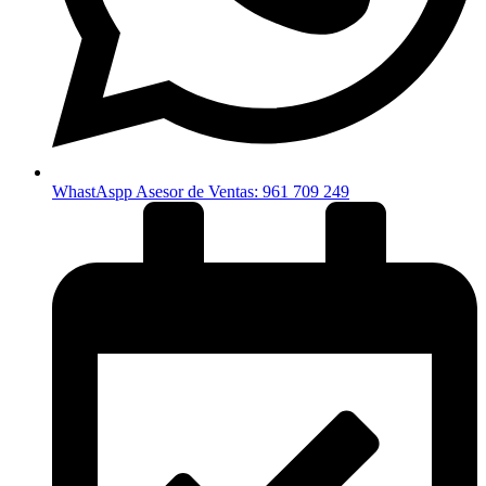
WhastAspp Asesor de Ventas: 961 709 249