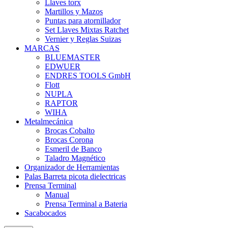
Llaves torx
Martillos y Mazos
Puntas para atornillador
Set Llaves Mixtas Ratchet
Vernier y Reglas Suizas
MARCAS
BLUEMASTER
EDWUER
ENDRES TOOLS GmbH
Flott
NUPLA
RAPTOR
WIHA
Metalmecánica
Brocas Cobalto
Brocas Corona
Esmeril de Banco
Taladro Magnético
Organizador de Herramientas
Palas Barreta picota dielectricas
Prensa Terminal
Manual
Prensa Terminal a Bateria
Sacabocados