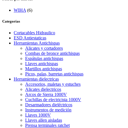
WIHA
(6)
Categorías
Cortacables Hidraulico
ESD Antiestaticas
Herramientas Antichispas
Alicates y cortadores
Combas de bronce antichispas
Espátulas antichispas
Llaves antichispas
Martillos antichispas
Picos, palas, barretas antichispas
Herramientas dielectricas
Accesorios, maletas y estuches
Alicates dielectricos
Arcos de Sierra 1000V
Cuchillas de electricista 1000V
Desarmadores dieléctricos
Instrumentos de medición
Llaves 1000V
Llaves allen aisladas
Prensa terminales ratchet