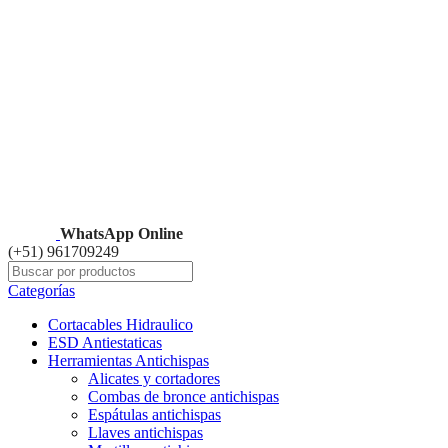
HERRAMIENTAS ALEMANAS CERTIFICADAS
WhatsApp Online
(+51) 961709249
Categorías
Cortacables Hidraulico
ESD Antiestaticas
Herramientas Antichispas
Alicates y cortadores
Combas de bronce antichispas
Espátulas antichispas
Llaves antichispas