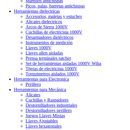
Martillos antichispas
Picos, palas, barretas antichispas
Herramientas dielectricas
Accesorios, maletas y estuches
Alicates dielectricos
Arcos de Sierra 1000V
Cuchillas de electricista 1000V
Desarmadores dieléctricos
Instrumentos de medición
Llaves 1000V
Llaves allen aisladas
Prensa terminales ratchet
Set de herramientas aisladas 1000V Wiha
Tijeras de electricista 1000V
Torquimetros aislados 1000V
Herramientas para Electronica
Perillero
Herramientas para Mecánica
Alicates
Cuchillas y Raspadores
Destornilladores industriales
Destornilladores perillero
Juegos Llaves Mixtas
Llaves Ajustables
Llaves hexagonales