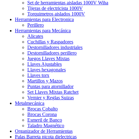
Set de herramientas aisladas 1000V Wiha
Tijeras de electricista 1000V
Torquimetros aislados 1000V
Herramientas para Electronica
Perillero
Herramientas para Mecánica
Alicates
Cuchillas y Raspadores
Destornilladores industriales
Destornilladores perillero
Juegos Llaves Mixtas
Llaves Ajustables
Llaves hexagonales
Llaves torx
Martillos y Mazos
Puntas para atornillador
Set Llaves Mixtas Ratchet
Vernier y Reglas Suizas
Metalmecánica
Brocas Cobalto
Brocas Corona
Esmeril de Banco
Taladro Magnético
Organizador de Herramientas
Palas Barreta picota dielectricas