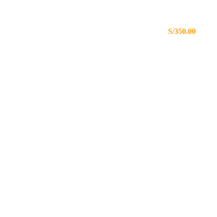
ENVÍOS GRATIS A TODO EL PERÚ
S/350.00
MÁS DE 80 AÑOS