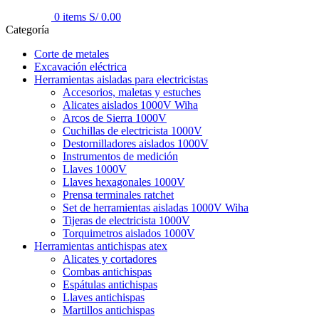
0
items
S/
0.00
Categoría
Corte de metales
Excavación eléctrica
Herramientas aisladas para electricistas
Accesorios, maletas y estuches
Alicates aislados 1000V Wiha
Arcos de Sierra 1000V
Cuchillas de electricista 1000V
Destornilladores aislados 1000V
Instrumentos de medición
Llaves 1000V
Llaves hexagonales 1000V
Prensa terminales ratchet
Set de herramientas aisladas 1000V Wiha
Tijeras de electricista 1000V
Torquimetros aislados 1000V
Herramientas antichispas atex
Alicates y cortadores
Combas antichispas
Espátulas antichispas
Llaves antichispas
Martillos antichispas