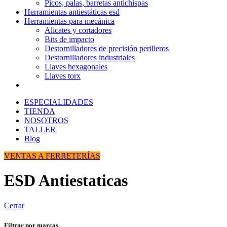
Picos, palas, barretas antichispas
Herramientas antiestáticas esd
Herramientas para mecánica
Alicates y cortadores
Bits de impacto
Destornilladores de precisión perilleros
Destornilladores industriales
Llaves hexagonales
Llaves torx
ESPECIALIDADES
TIENDA
NOSOTROS
TALLER
Blog
VENTAS A FERRETERÍAS
ESD Antiestaticas
Cerrar
Filtrar por marcas