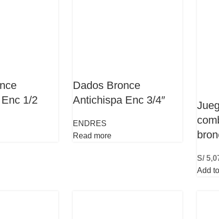
nce
Dados Bronce
 Enc 1/2
Antichispa Enc 3/4″
Jueg
comb
ENDRES
bron
Read more
S/
5,0
Add to