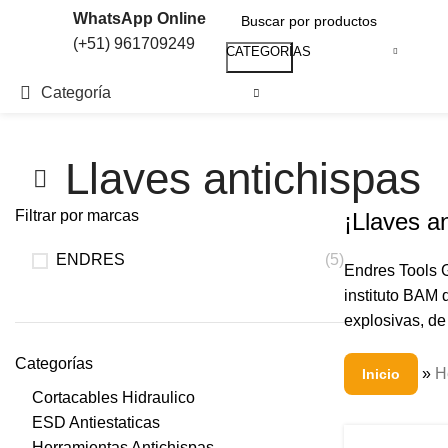
WhatsApp Online
(+51) 961709249
CATEGORÍAS
Search
Categoría
Llaves antichispas
Filtrar por marcas
¡Llaves a
ENDRES
(5)
Endres Tools G
instituto BAM 
explosivas, de
Categorías
»
H
Inicio
Cortacables Hidraulico
ESD Antiestaticas
Herramientas Antichispas