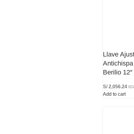
Llave Ajus
Antichispa
Berilio 12″
S/
2,056.24
IGV
Add to cart