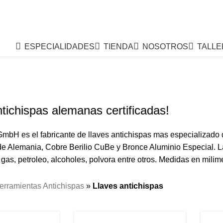
ESPECIALIDADES
TIENDA
NOSOTROS
TALLE
ntichispas alemanas certificadas!
mbH es el fabricante de llaves antichispas mas especializado d
de Alemania, Cobre Berilio CuBe y Bronce Aluminio Especial. 
 gas, petroleo, alcoholes, polvora entre otros. Medidas en milim
erramientas Antichispas
»
Llaves antichispas