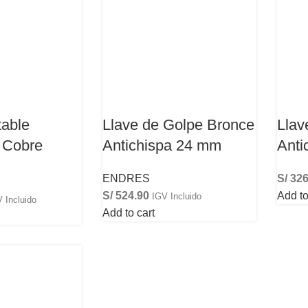
table
Llave de Golpe Bronce
Llav
 Cobre
Antichispa 24 mm
Anti
ENDRES
S/
326
S/
524.90
Add to
IGV Incluido
 Incluido
Add to cart