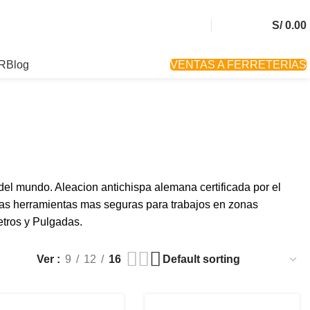
S/
0.00
R
Blog
VENTAS A FERRETERÍAS
el mundo. Aleacion antichispa alemana certificada por el
Las herramientas mas seguras para trabajos en zonas
etros y Pulgadas.
Ver
9
12
16