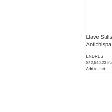
Llave Stil
Antichispa
ENDRES
S/
2,540.23
IGV
Add to cart