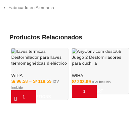
Fabricado en Alemania
Productos Relacionados
Destornillador para llaves
Juego 2 Destornilladores
as
termomagnéticas dieléctrico
para cuchilla
e
termomagnética Xeno
SlimLine Aislado 1000V
WIHA
WIHA
S/
96.58
–
S/
118.59
S/
203.99
IGV
IGV Incluido
Incluido
ADD TO CART
SELECT OPTIONS
Jue
Acc
mil
WI
S/
3