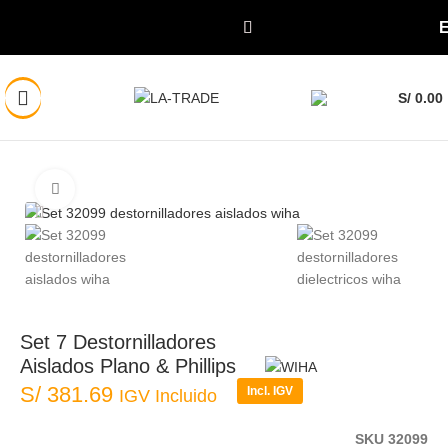
DAS
S/
0.00
Click to enlarge
Set 7 Destornilladores
Aislados Plano & Phillips
S/
381.69
Incl. IGV
IGV Incluido
SKU 32099