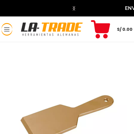
DAS
ENV
S/
0.00