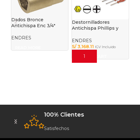
Dados Bronce
Destornilladores
Antichispa Enc 3/4″
Antichispa Phillips y
Esp
Plano cobre 10Pza
rgo
Fle
ENDRES
ENDRES
S/
3,168.11
IGV Incluido
READ MORE
EN
S/
4
4
ADD TO CART
A
100% Clientes
Satisfechos