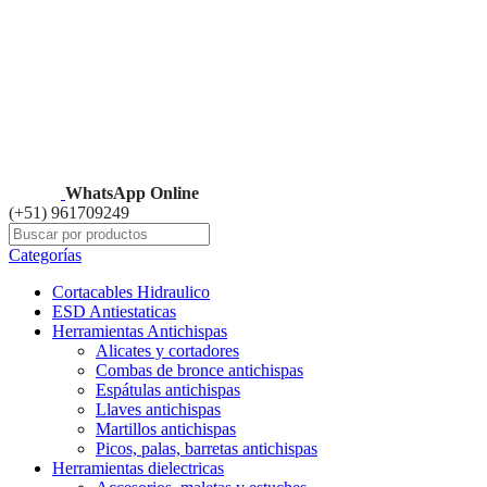
WhatsApp Online
(+51) 961709249
Categorías
Cortacables Hidraulico
ESD Antiestaticas
Herramientas Antichispas
Alicates y cortadores
Combas de bronce antichispas
Espátulas antichispas
Llaves antichispas
Martillos antichispas
Picos, palas, barretas antichispas
Herramientas dielectricas