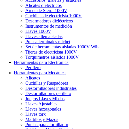
Accesorios, maletas y estuches
Alicates dielectricos
Arcos de Sierra 1000V
Cuchillas de electricista 1000V
Desarmadores dieléctricos
Instrumentos de medición
Llaves 1000V
Llaves allen aisladas
Prensa terminales ratchet
Set de herramientas aisladas 1000V Wiha
Tijeras de electricista 1000V
Torquimetros aislados 1000V
Herramientas para Electronica
Perillero
Herramientas para Mecánica
Alicates
Cuchillas y Raspadores
Destornilladores industriales
Destornilladores perillero
Juegos Llaves Mixtas
Llaves Ajustables
Llaves hexagonales
Llaves torx
Martillos y Mazos
Puntas para atornillador