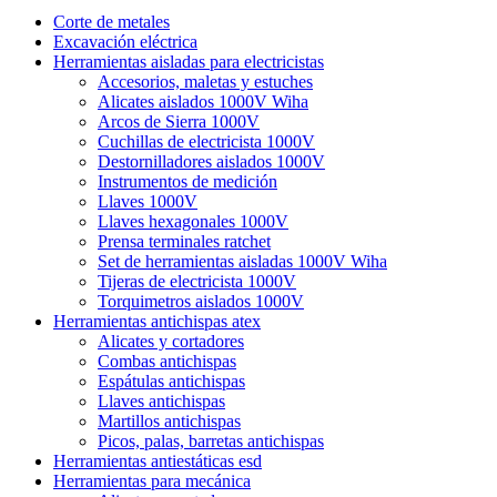
Corte de metales
Excavación eléctrica
Herramientas aisladas para electricistas
Accesorios, maletas y estuches
Alicates aislados 1000V Wiha
Arcos de Sierra 1000V
Cuchillas de electricista 1000V
Destornilladores aislados 1000V
Instrumentos de medición
Llaves 1000V
Llaves hexagonales 1000V
Prensa terminales ratchet
Set de herramientas aisladas 1000V Wiha
Tijeras de electricista 1000V
Torquimetros aislados 1000V
Herramientas antichispas atex
Alicates y cortadores
Combas antichispas
Espátulas antichispas
Llaves antichispas
Martillos antichispas
Picos, palas, barretas antichispas
Herramientas antiestáticas esd
Herramientas para mecánica