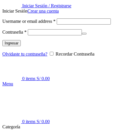
Iniciar Sesión / Registrarse
Iniciar Sesión
Crear una cuenta
Username or email address
*
Contraseña
*
Ingresar
Olvidaste tu contraseña?
Recordar Contraseña
0
items
S/
0.00
Menu
0
items
S/
0.00
Categoría