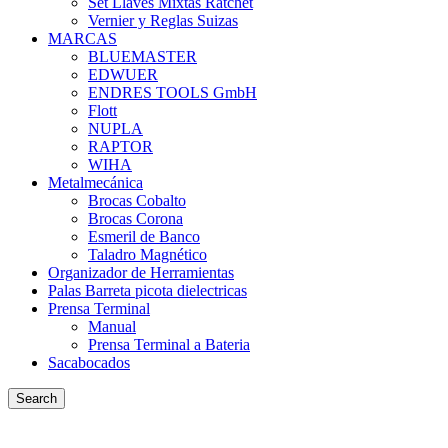
Set Llaves Mixtas Ratchet
Vernier y Reglas Suizas
MARCAS
BLUEMASTER
EDWUER
ENDRES TOOLS GmbH
Flott
NUPLA
RAPTOR
WIHA
Metalmecánica
Brocas Cobalto
Brocas Corona
Esmeril de Banco
Taladro Magnético
Organizador de Herramientas
Palas Barreta picota dielectricas
Prensa Terminal
Manual
Prensa Terminal a Bateria
Sacabocados
Search