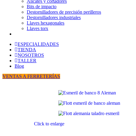
Alicates y cortadores
Bits de impacto
Destornilladores de precisión perilleros
Destornilladores industriales
Llaves hexagonales
Llaves torx
ESPECIALIDADES
TIENDA
NOSOTROS
TALLER
Blog
VENTAS A FERRETERÍAS
Click to enlarge