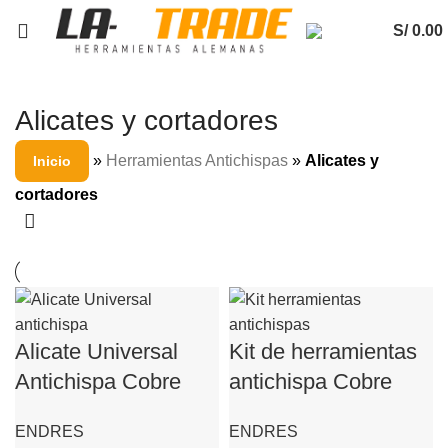
S/
0.00
Alicates y cortadores
»
Herramientas Antichispas
»
Alicates y
Inicio
cortadores
Alicate Universal
Kit de herramientas
Antichispa Cobre
antichispa Cobre
Berilio
Berilio Aleman
ENDRES
ENDRES