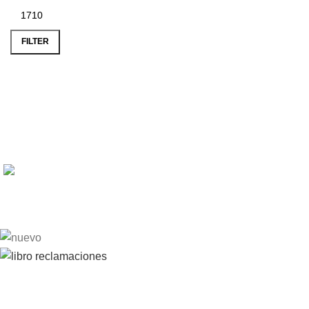
FILTER
Delivery
En solo 48H
Contáctanos
Av. Oscar R. Benavides 505, Lima 15082