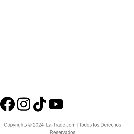
Preguntas frecuentes
Términos y condiciones
Categorías
Corte de metales
Excavación eléctrica
Herramientas aisladas para electricistas
Herramientas antichispas ATEx
Herramientas antiestáticas ESD
Herramientas para mecánica
Copyrights © 2024 La-Trade.com | Todos los Derechos
Reservados