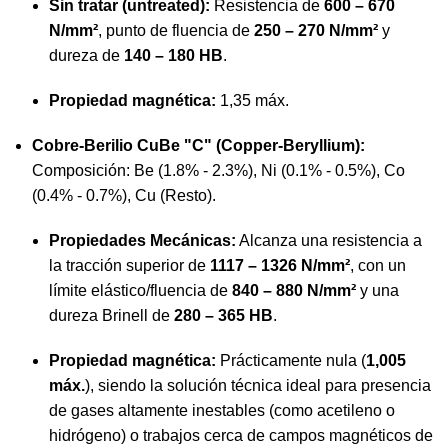
Sin tratar (untreated):
Resistencia de
600 – 670
N/mm²
, punto de fluencia de
250 – 270 N/mm²
y
dureza de
140 – 180 HB
.
Propiedad magnética:
1,35 máx.
Cobre-Berilio CuBe "C" (Copper-Beryllium):
Composición: Be (1.8% - 2.3%), Ni (0.1% - 0.5%), Co
(0.4% - 0.7%), Cu (Resto).
Propiedades Mecánicas:
Alcanza una resistencia a
la tracción superior de
1117 – 1326 N/mm²
, con un
límite elástico/fluencia de
840 – 880 N/mm²
y una
dureza Brinell de
280 – 365 HB
.
Propiedad magnética:
Prácticamente nula (
1,005
máx.
), siendo la solución técnica ideal para presencia
de gases altamente inestables (como acetileno o
hidrógeno) o trabajos cerca de campos magnéticos de