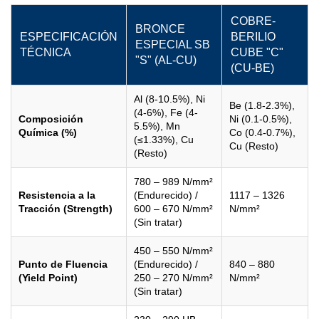
COBRE-
BRONCE
ESPECIFICACIÓN
BERILIO
ESPECIAL SB
TÉCNICA
CUBE "C"
"S" (AL-CU)
(CU-BE)
Al (8-10.5%), Ni
Be (1.8-2.3%),
(4-6%), Fe (4-
Composición
Ni (0.1-0.5%),
5.5%), Mn
Química (%)
Co (0.4-0.7%),
(≤1.33%), Cu
Cu (Resto)
(Resto)
780 – 989 N/mm²
Resistencia a la
(Endurecido) /
1117 – 1326
Tracción (Strength)
600 – 670 N/mm²
N/mm²
(Sin tratar)
450 – 550 N/mm²
Punto de Fluencia
(Endurecido) /
840 – 880
(Yield Point)
250 – 270 N/mm²
N/mm²
(Sin tratar)