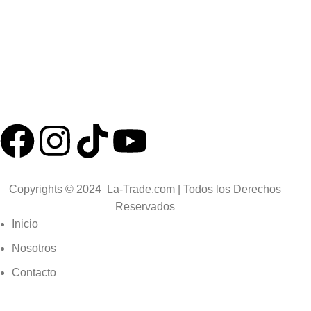
Excavación eléctrica
Herramientas aisladas para electricistas
Herramientas antichispas ATEx
Herramientas antiestáticas ESD
Herramientas para mecánica
Copyrights © 2024 La-Trade.com | Todos los Derechos
Reservados
Inicio
Nosotros
Contacto