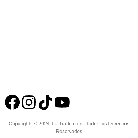
Preguntas frecuentes
Términos y condiciones
Categorías
Corte de metales
Excavación eléctrica
Herramientas aisladas para electricistas
Herramientas antichispas ATEx
Herramientas antiestáticas ESD
Herramientas para mecánica
Copyrights © 2024 La-Trade.com | Todos los Derechos
Reservados