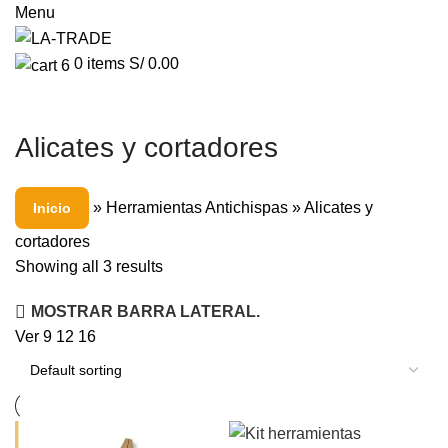
Menu
0
items
S/
0.00
Alicates y cortadores
»
Herramientas Antichispas
»
Alicates y
Inicio
cortadores
Showing all 3 results
MOSTRAR BARRA LATERAL.
Ver
9
12
16