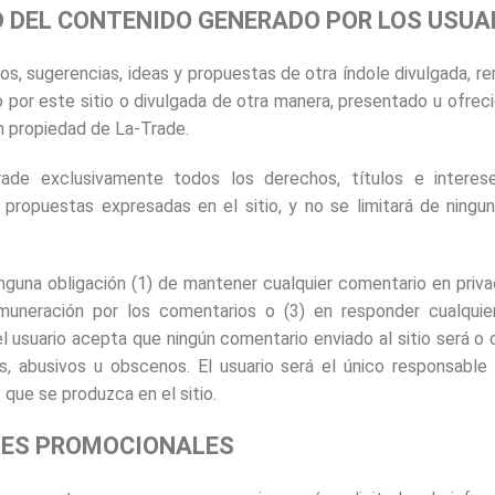
D DEL CONTENIDO GENERADO POR LOS USUA
s, sugerencias, ideas y propuestas de otra índole divulgada, re
 por este sitio o divulgada de otra manera, presentado u ofreci
on propiedad de La-Trade.
rade exclusivamente todos los derechos, títulos e intere
y propuestas expresadas en el sitio, y no se limitará de ningu
nguna obligación (1) de mantener cualquier comentario en privac
emuneración por los comentarios o (3) en responder cualqui
el usuario acepta que ningún comentario enviado al sitio será o
les, abusivos u obscenos. El usuario será el único responsable
 que se produzca en el sitio.
ADES PROMOCIONALES