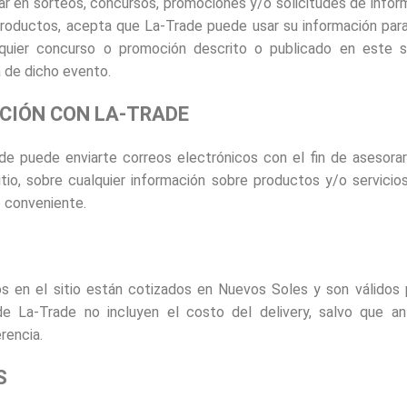
cipar en sorteos, concursos, promociones y/o solicitudes de info
productos, acepta que La-Trade puede usar su información para
quier concurso o promoción descrito o publicado en este si
 de dicho evento.
ACIÓN CON LA-TRADE
e puede enviarte correos electrónicos con el fin de asesora
tio, sobre cualquier información sobre productos y/o servicio
 conveniente.
os en el sitio están cotizados en Nuevos Soles y son válidos 
de La-Trade no incluyen el costo del delivery, salvo que an
rencia.
S