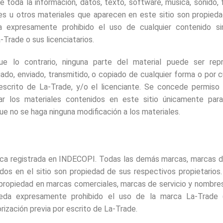
e toda la información, datos, texto, software, música, sonido, f
jes u otros materiales que aparecen en este sitio son propied
eda expresamente prohibido el uso de cualquier contenido si
-Trade o sus licenciatarios.
e lo contrario, ninguna parte del material puede ser repro
ado, enviado, transmitido, o copiado de cualquier forma o por cu
escrito de La-Trade, y/o el licenciante. Se concede permiso p
rgar los materiales contenidos en este sitio únicamente par
ue no se haga ninguna modificación a los materiales.
ca registrada en INDECOPI. Todas las demás marcas, marcas d
dos en el sitio son propiedad de sus respectivos propietarios.
e propiedad en marcas comerciales, marcas de servicio y nombre
eda expresamente prohibido el uso de la marca La-Trade 
orización previa por escrito de La-Trade.