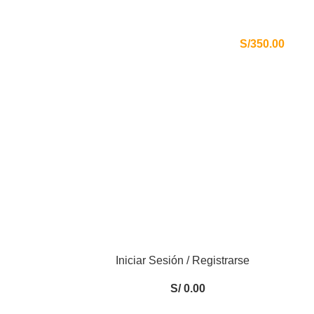
HERRAMIENTAS ALEMANAS CERTIFICADAS
ENVÍOS GRATIS A TODO EL PERÚ
S/350.00
MÁS DE 80 AÑOS
Iniciar Sesión / Registrarse
S/
0.00