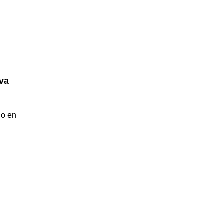
va
jo en