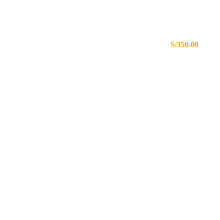
ENVÍOS GRATIS A TODO EL PERÚ
S/350.00
MÁS DE 80 AÑOS