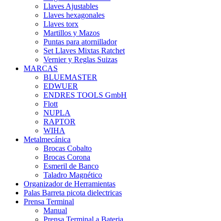
Llaves Ajustables
Llaves hexagonales
Llaves torx
Martillos y Mazos
Puntas para atornillador
Set Llaves Mixtas Ratchet
Vernier y Reglas Suizas
MARCAS
BLUEMASTER
EDWUER
ENDRES TOOLS GmbH
Flott
NUPLA
RAPTOR
WIHA
Metalmecánica
Brocas Cobalto
Brocas Corona
Esmeril de Banco
Taladro Magnético
Organizador de Herramientas
Palas Barreta picota dielectricas
Prensa Terminal
Manual
Prensa Terminal a Bateria