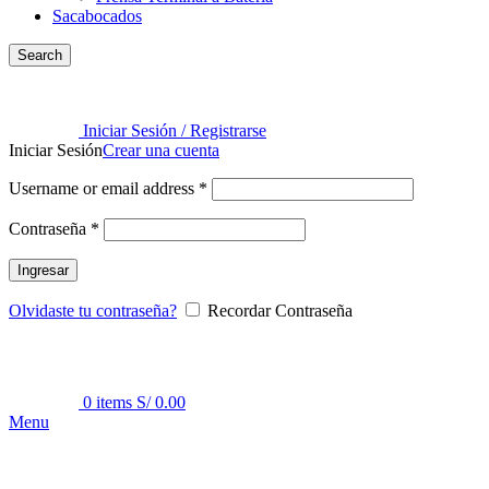
Sacabocados
Search
Iniciar Sesión / Registrarse
Iniciar Sesión
Crear una cuenta
Username or email address
*
Contraseña
*
Ingresar
Olvidaste tu contraseña?
Recordar Contraseña
0
items
S/
0.00
Menu