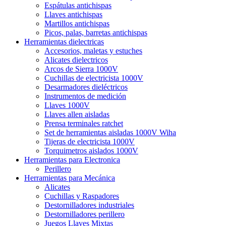
Espátulas antichispas
Llaves antichispas
Martillos antichispas
Picos, palas, barretas antichispas
Herramientas dielectricas
Accesorios, maletas y estuches
Alicates dielectricos
Arcos de Sierra 1000V
Cuchillas de electricista 1000V
Desarmadores dieléctricos
Instrumentos de medición
Llaves 1000V
Llaves allen aisladas
Prensa terminales ratchet
Set de herramientas aisladas 1000V Wiha
Tijeras de electricista 1000V
Torquimetros aislados 1000V
Herramientas para Electronica
Perillero
Herramientas para Mecánica
Alicates
Cuchillas y Raspadores
Destornilladores industriales
Destornilladores perillero
Juegos Llaves Mixtas