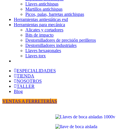
Llaves antichispas
Martillos antichispas
Picos, palas, barretas antichispas
Herramientas antiestáticas esd
Herramientas para mecánica
Alicates y cortadores
Bits de impacto
Destornilladores de precisión perilleros
Destornilladores industriales
Llaves hexagonales
Llaves torx
ESPECIALIDADES
TIENDA
NOSOTROS
TALLER
Blog
VENTAS A FERRETERÍAS