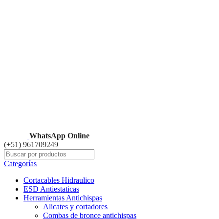
HERRAMIENTAS ALEMANAS CERTIFICADAS
WhatsApp Online
(+51) 961709249
Categorías
Cortacables Hidraulico
ESD Antiestaticas
Herramientas Antichispas
Alicates y cortadores
Combas de bronce antichispas