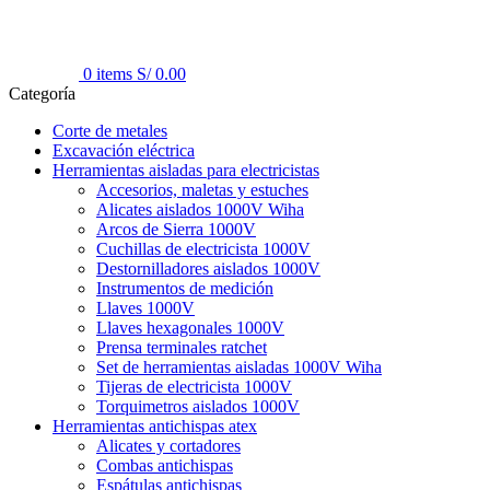
0
items
S/
0.00
Categoría
Corte de metales
Excavación eléctrica
Herramientas aisladas para electricistas
Accesorios, maletas y estuches
Alicates aislados 1000V Wiha
Arcos de Sierra 1000V
Cuchillas de electricista 1000V
Destornilladores aislados 1000V
Instrumentos de medición
Llaves 1000V
Llaves hexagonales 1000V
Prensa terminales ratchet
Set de herramientas aisladas 1000V Wiha
Tijeras de electricista 1000V
Torquimetros aislados 1000V
Herramientas antichispas atex
Alicates y cortadores
Combas antichispas
Espátulas antichispas