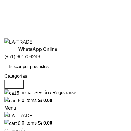
WhatsApp Online
(+51) 961709249
Categorías
Search
Iniciar Sesión / Registrarse
0
items
S/
0.00
Menu
0
items
S/
0.00
Categoría