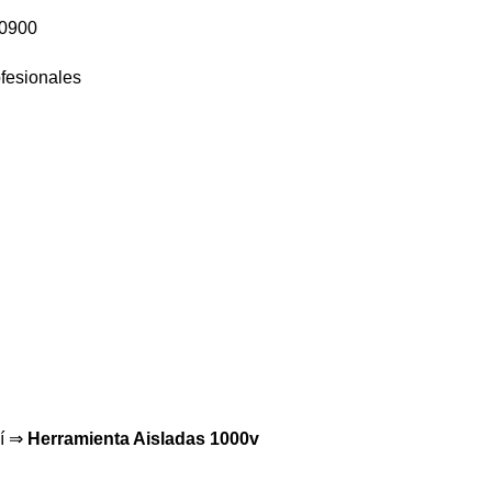
60900
uí ⇒
Herramienta Aisladas 1000v