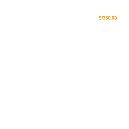
HERRAMIENTAS ALEMANAS CERTIFICADAS
ENVÍOS GRATIS A TODO EL PERÚ
S/350.00
MÁS DE 80 AÑOS