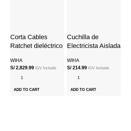
Corta Cables
Cuchilla de
De
Ratchet dieléctrico
Electricista Aislada
Es
cobre – aluminio
1000V – Hoja
1
WIHA
WIHA
WI
cubierta
S/
2,829.99
S/
214.99
S/
4
IGV Incluido
IGV Incluido
Incl
ADD TO CART
ADD TO CART
S