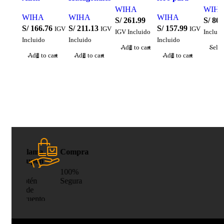
industrial
Philli
nales
Plegables 7
Extra Largas
gasfitero 7
WIHA
WIH
12″
WIHA
WIHA
WIHA
argas
Piezas en
Wiha
S/
261.99
S/
80.
87
S/
166.76
S/
211.13
S/
157.99
IGV
IGV
IGV
IGV
a
milímetros
IGV Incluido
Incluid
Incluido
Incluido
Incluido
da
Add to cart
Selec
ar
 cart
Add to cart
Add to cart
Add to cart
Compra
100%
Segura