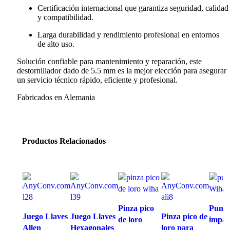
Certificación internacional que garantiza seguridad, calidad
y compatibilidad.
Larga durabilidad y rendimiento profesional en entornos
de alto uso.
Solución confiable para mantenimiento y reparación, este
destornillador dado de 5.5 mm es la mejor elección para asegurar
un servicio técnico rápido, eficiente y profesional.
Fabricados en Alemania
Productos Relacionados
Pinza pico
Punta
de 13
Juego Llaves
Juego Llaves
Pinza pico de
de loro
impac
Allen
Hexagonales
loro para