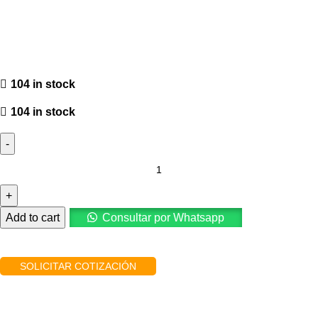
104 in stock
104 in stock
Alicate
Universal
Aislado
de
Add to cart
Consultar por Whatsapp
8"
1000V
SOLICITAR COTIZACIÓN
para
Electricista
quantity