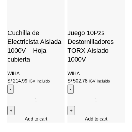
Cuchilla de
Juego 10Pzs
J
Electricista Aislada
Destornilladores
A
1000V – Hoja
TORX Aislado
D
cubierta
1000V
A
WIHA
WIHA
W
S/
214.99
S/
502.78
S/
IGV Incluido
IGV Incluido
Cuchilla
Juego
J
de
10Pzs
1
Electricista
Destornilladores
P
Add to cart
Add to cart
Aislada
TORX Aislado
Al
1000V
1000V
y