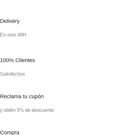
-
quantity
De
Hoja
Ai
cubierta
1
Delivery
quantity
qu
En solo 48H
100% Clientes
Satisfechos
Reclama tu cupón
y obtén 5% de descuento
Compra